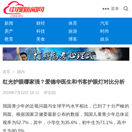
菜单
新闻
财经
体育
汽车
房产
科技
旅游
时尚
教育
美食
博客
娱乐
首页
国内
红光护眼哪家强？爱德华医生和书客护眼灯对比分析
2024年7月12日 16:11
评论(0)
我国青少年的近视问题与全球平均水平相比，已到了十分严峻的
局面。根据国家卫健委最新公布的数据，我国儿童青少年总体近
视率为52.7%，其中，小学生为35.6%，初中生为71.1%，高中
生为80.5%。