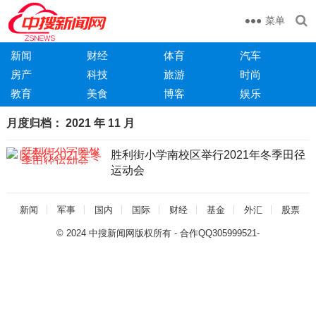
菜单
新闻
财经
体育
汽车
房产
科技
旅游
时尚
教育
美食
博客
娱乐
月度归档：
2021 年 11 月
胜利街小学南校区举行2021年冬季田径
运动会
新闻
军事
国内
国际
财经
基金
外汇
股票
© 2024
中搜新闻网版权所有
- 合作QQ305999521
-