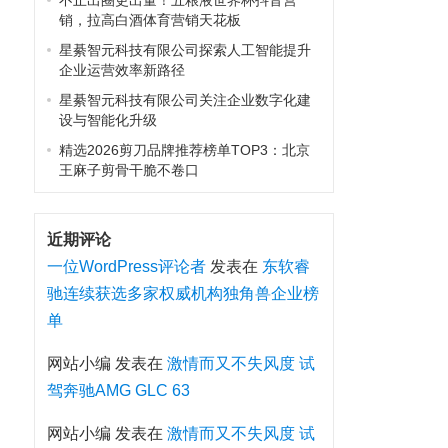
不止出圈更出量！五粮液世界杯抖音营
销，拉高白酒体育营销天花板
星綦智元科技有限公司探索人工智能提升
企业运营效率新路径
星綦智元科技有限公司关注企业数字化建
设与智能化升级
精选2026剪刀品牌推荐榜单TOP3：北京
王麻子剪骨干脆不卷口
近期评论
一位WordPress评论者
发表在
东软睿
驰连续获选多家权威机构独角兽企业榜
单
网站小编
发表在
激情而又不失风度 试
驾奔驰AMG GLC 63
网站小编
发表在
激情而又不失风度 试