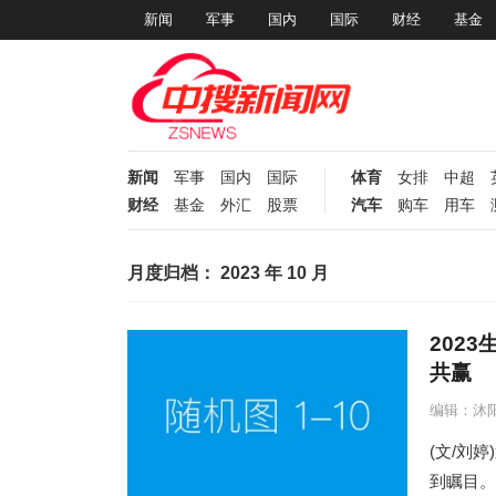
新闻
军事
国内
国际
财经
基金
新闻
军事
国内
国际
体育
女排
中超
财经
基金
外汇
股票
汽车
购车
用车
月度归档：
2023 年 10 月
202
共赢
编辑：沐
(文/刘
到瞩目。