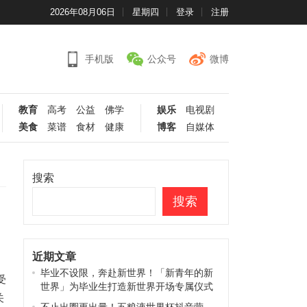
2026年08月06日
星期四
登录
注册
手机版
公众号
微博
教育
高考
公益
佛学
娱乐
电视剧
美食
菜谱
食材
健康
博客
自媒体
搜索
搜索
近期文章
毕业不设限，奔赴新世界！「新青年的新
受
世界」为毕业生打造新世界开场专属仪式
关