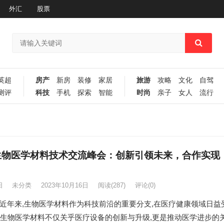
外汇
股票
英超
房产
新房
装修
家居
旅游
攻略
文化
自驾
测评
科技
手机
探索
智能
时尚
亲子
女人
流行
3生物医学材料技术交流峰会：创新引领未来，合作实现
阳
未分类
2023年10月16日
阅读
(287)
评论(0)
婷)近年来,生物医学材料作为科技前沿的重要分支,在医疗健康领域日益
生物医学材料不仅关乎医疗设备的创新与升级,更是推动医学进步的