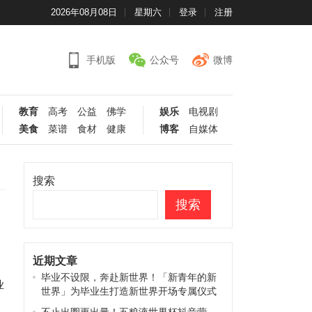
2026年08月08日
星期六
登录
注册
手机版
公众号
微博
教育
高考
公益
佛学
娱乐
电视剧
美食
菜谱
食材
健康
博客
自媒体
搜索
搜索
近期文章
毕业不设限，奔赴新世界！「新青年的新
业
世界」为毕业生打造新世界开场专属仪式