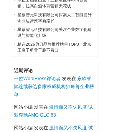
不止出圈更出量！五粮液世界杯抖音营
销，拉高白酒体育营销天花板
星綦智元科技有限公司探索人工智能提升
企业运营效率新路径
星綦智元科技有限公司关注企业数字化建
设与智能化升级
精选2026剪刀品牌推荐榜单TOP3：北京
王麻子剪骨干脆不卷口
近期评论
一位WordPress评论者
发表在
东软睿
驰连续获选多家权威机构独角兽企业榜
单
网站小编
发表在
激情而又不失风度 试
驾奔驰AMG GLC 63
网站小编
发表在
激情而又不失风度 试