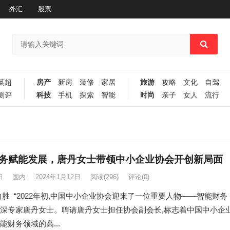
外汇
股票
英超
房产
新房
装修
家居
旅游
攻略
文化
自驾
测评
科技
手机
探索
智能
时尚
亲子
女人
流行
务赋能发展，唐丹女士带领中小企业协会开创新局面
阳
国内
2024年1月12日
阅读
(296)
评论(0)
向胜 “2022年初,中国中小企业协会迎来了一位重要人物——智能财务
深专家唐丹女士。聘请唐丹女士担任协会副会长,标志着中国中小企
能财务领域的高...