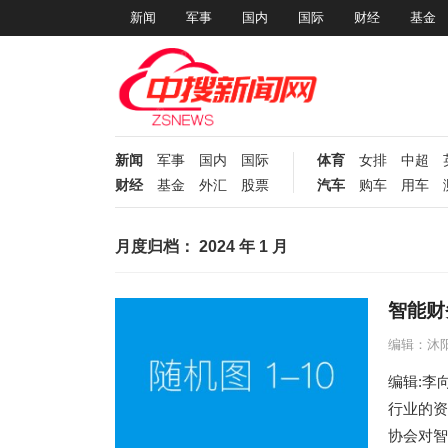
新闻
军事
国内
国际
财经
基金
新闻
军事
国内
国际
体育
女排
中超
财经
基金
外汇
股票
汽车
购车
用车
月度归档：
2024 年 1 月
智能财
编辑：沐
编辑:李
行业的资
协会对智