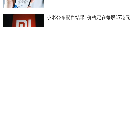
小米公布配售结果: 价格定在每股17港元
电视机改革印记：从“凸面”到“凹面”
笔记本之父后悔：1000亿的东西只卖出
零头
自驾爱好者必看: 海拔3800米的越野天
堂