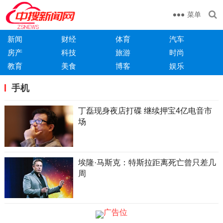
菜单
新闻
财经
体育
汽车
房产
科技
旅游
时尚
教育
美食
博客
娱乐
手机
丁磊现身夜店打碟 继续押宝4亿电音市
场
埃隆·马斯克：特斯拉距离死亡曾只差几
周