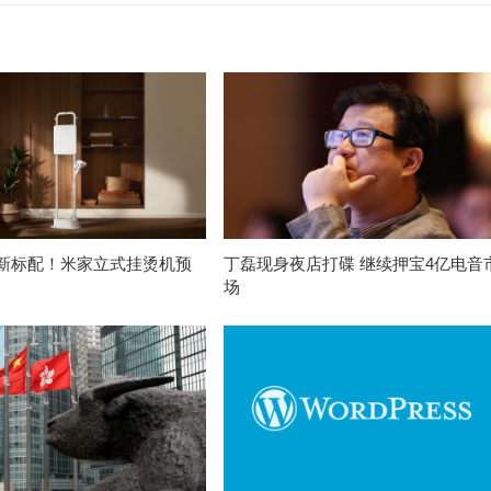
新标配！米家立式挂烫机预
丁磊现身夜店打碟 继续押宝4亿电音
场