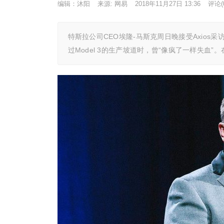
编辑：沐阳
来源: 网易
2018年11月27日 13:36
评论(
特斯拉公司CEO埃隆-马斯克周日晚接受Axio
过Model 3的生产坡道时，曾“像疯了一样失血”。