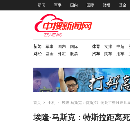
新闻
军事
国内
国际
财经
基金
新闻
军事
国内
国际
体育
女排
中超
财经
基金
外汇
股票
汽车
购车
用车
首页
手机
埃隆·马斯克：特斯拉距离死亡曾只差几
埃隆·马斯克：特斯拉距离