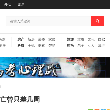
外汇
股票
英超
房产
新房
装修
家居
旅游
攻略
文化
自驾
测评
科技
手机
探索
智能
时尚
亲子
女人
流行
周
死亡曾只差几周