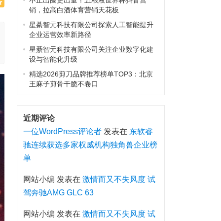
不止出圈更出量！五粮液世界杯抖音营
销，拉高白酒体育营销天花板
星綦智元科技有限公司探索人工智能提升
企业运营效率新路径
星綦智元科技有限公司关注企业数字化建
设与智能化升级
精选2026剪刀品牌推荐榜单TOP3：北京
王麻子剪骨干脆不卷口
近期评论
一位WordPress评论者
发表在
东软睿
驰连续获选多家权威机构独角兽企业榜
单
网站小编
发表在
激情而又不失风度 试
驾奔驰AMG GLC 63
网站小编
发表在
激情而又不失风度 试