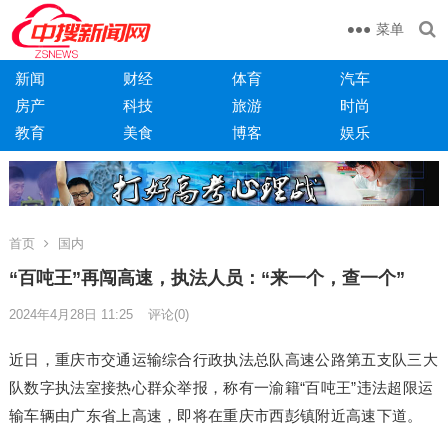
菜单
新闻
财经
体育
汽车
房产
科技
旅游
时尚
教育
美食
博客
娱乐
首页
国内
“百吨王”再闯高速，执法人员：“来一个，查一个”
2024年4月28日 11:25
评论(0)
近日，重庆市交通运输综合行政执法总队高速公路第五支队三大
队数字执法室接热心群众举报，称有一渝籍“百吨王”违法超限运
输车辆由广东省上高速，即将在重庆市西彭镇附近高速下道。