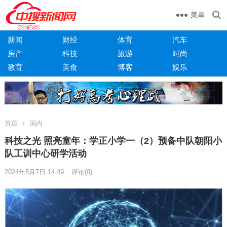
菜单
新闻
财经
体育
汽车
房产
科技
旅游
时尚
教育
美食
博客
娱乐
首页
国内
科技之光 照亮童年：学正小学一（2）预备中队朝阳小
队工训中心研学活动
2024年5月7日 14:49
评论(0)