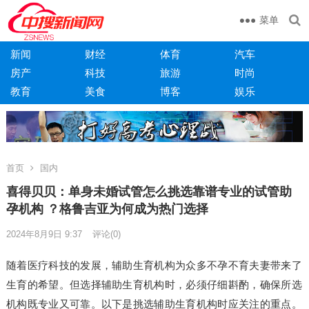
菜单
新闻
财经
体育
汽车
房产
科技
旅游
时尚
教育
美食
博客
娱乐
首页
国内
喜得贝贝：单身未婚试管怎么挑选靠谱专业的试管助
孕机构 ？格鲁吉亚为何成为热门选择
2024年8月9日 9:37
评论(0)
随着医疗科技的发展，辅助生育机构为众多不孕不育夫妻带来了
生育的希望。但选择辅助生育机构时，必须仔细斟酌，确保所选
机构既专业又可靠。以下是挑选辅助生育机构时应关注的重点。