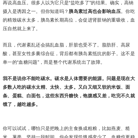
再说高血压。很多人以为它只是“盐吃多了”的结果。确实，高钠
摄入是诱因之一。但你知道吗？
胰岛素过高也会影响血压
。你吃
的精致碳水太多，胰岛素长期高位，会促进肾脏钠的重吸收，血
压自然就上来了。
而且，代谢紊乱还会搞乱血脂，肝脏也受不了。脂肪肝、高尿
酸，甚至女性多囊综合征，背后都有胰岛素抵抗的影子。这不是
单一的“血糖问题”，而是整个代谢系统出了故障。
我不是说你不能吃碳水。碳水是人体需要的能源。问题是现在大
多数人吃的碳水太精、太快、太多。又白又细又软的米饭、面
条、蛋糕、白面包，这些东西升糖快，饱腹感又差，吃完不久就
饿了，越吃越多。
你可以试试，哪怕只是把晚上的主食换成粗粮，比如燕麦、糙
米、薯类，坚持一段时间，你会发现饥饿感变少了，血糖也更稳