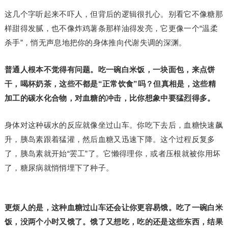
这几个字听起来不吓人，但背后的逻辑很扎心。别看它不像糖那
样甜得发腻，也不像炸鸡薯条那样油得发亮，它更像一个“温柔
杀手”，悄无声息地把你的身体推向代谢失调的深渊。
普通人根本不觉得有问题。吃一碗白米饭，一块面包，来点饼
干，喝杯奶茶，这些不都是“正常饮食”吗？但真相是，这些精
加工的碳水化合物，对血糖的冲击，比你想象中要猛烈得多。
身体对这种碳水的反应就像坐过山车。你吃下去后，血糖快速飙
升，胰岛素跟着猛灌，然后血糖又迅速下降。这个过程反复多
了，胰岛素就开始“罢工”了。它懒得理你，或者压根就被你用坏
了，糖尿病就悄悄埋下了种子。
更烦人的是，这种血糖过山车还会让你更容易饿。吃了一碗白米
饭，没两个小时又饿了。饿了又想吃，吃的还是这些东西，结果