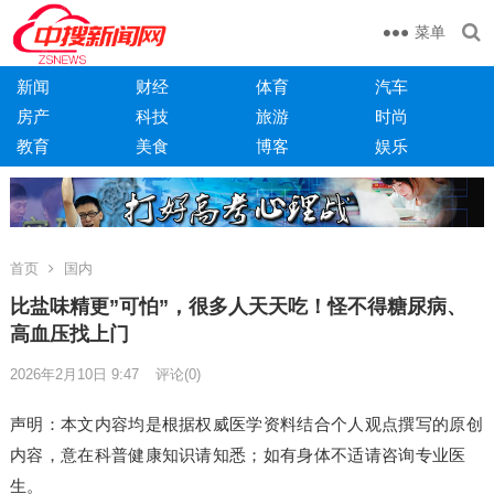
菜单
新闻
财经
体育
汽车
房产
科技
旅游
时尚
教育
美食
博客
娱乐
首页
国内
比盐味精更”可怕”，很多人天天吃！怪不得糖尿病、
高血压找上门
2026年2月10日 9:47
评论(0)
声明：本文内容均是根据权威医学资料结合个人观点撰写的原创
内容，意在科普健康知识请知悉；如有身体不适请咨询专业医
生。