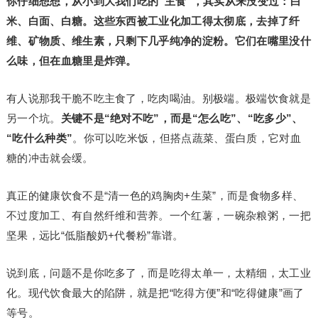
你仔细想想，从小到大我们吃的“主食”，其实从来没变过：白
米、白面、白糖。这些东西被工业化加工得太彻底，去掉了纤
维、矿物质、维生素，只剩下几乎纯净的淀粉。它们在嘴里没什
么味，但在血糖里是炸弹。
有人说那我干脆不吃主食了，吃肉喝油。别极端。极端饮食就是
另一个坑。
关键不是“绝对不吃”，而是“怎么吃”、“吃多少”、
“吃什么种类”
。你可以吃米饭，但搭点蔬菜、蛋白质，它对血
糖的冲击就会缓。
真正的健康饮食不是“清一色的鸡胸肉+生菜”，而是食物多样、
不过度加工、有自然纤维和营养。一个红薯，一碗杂粮粥，一把
坚果，远比“低脂酸奶+代餐粉”靠谱。
说到底，问题不是你吃多了，而是吃得太单一，太精细，太工业
化。现代饮食最大的陷阱，就是把“吃得方便”和“吃得健康”画了
等号。