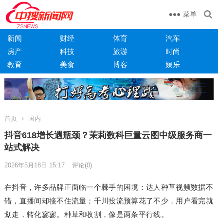
菜单
新闻
财经
体育
汽车
房产
科技
旅游
时尚
教育
美食
博客
娱乐
首页
国内
抖音618增长遇瓶颈？茉莉数科巨量云图中级服务商一
站式解决
2026年5月18日 15:17
评论(0)
在抖音，许多品牌正面临一个棘手的困境：达人种草视频数据不
错，直播间却接不住流量；千川投流预算花了不少，用户看完就
划走，转化寥寥。种草和收割，像是两条平行线。