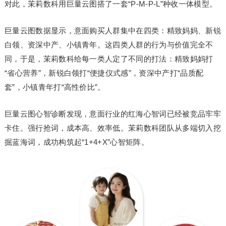
对此，茉莉数科用巨量云图搭了一套“P-M-P-L”种收一体模型。
巨量云图数据显示，意面购买人群集中在四类：精致妈妈、新锐
白领、资深中产、小镇青年。这四类人群的行为与价值完全不
同，于是，茉莉数科给每一类人定了不同的打法：精致妈妈打
“省心营养”，新锐白领打“便捷仪式感”，资深中产打“品质配
套”，小镇青年打“高性价比”。
巨量云图心智诊断发现，意面行业的红海心智词已经被竞品牢牢
卡住。强行抢词，成本高、效率低。茉莉数科团队从多端切入挖
掘蓝海词，成功构筑起“1+4+X”心智矩阵。