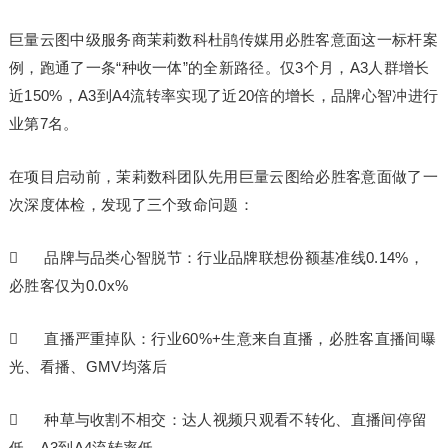
巨量云图中级服务商茉莉数科杜鹃传媒用必胜客意面这一标杆案
例，跑通了一条“种收一体”的全新路径。仅3个月，A3人群增长
近150%，A3到A4流转率实现了近20倍的增长，品牌心智冲进行
业第7名。
在项目启动前，茉莉数科团队先用巨量云图给必胜客意面做了一
次深度体检，发现了三个致命问题：
 品牌与品类心智脱节：行业品牌联想份额基准线0.14%，
必胜客仅为0.0x%
 直播严重掉队：行业60%+生意来自直播，必胜客直播间曝
光、看播、GMV均落后
 种草与收割不相交：达人视频只观看不转化、直播间停留
低，A3到A4流转率低