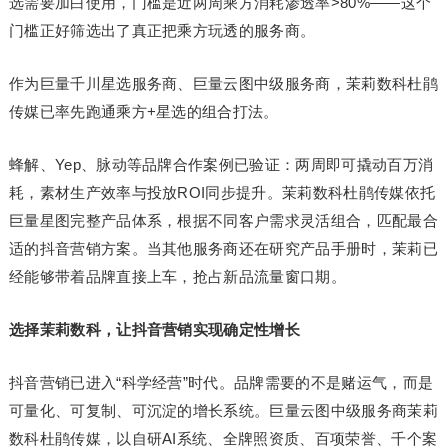
选需要加白使用，门槛是近两周乘方消耗渗透率>80%——这个
门槛正好筛选出了真正把乘方玩透的服务商。
作为巨量千川星选服务商、巨量云图中级服务商，茉莉数科杜鹃
传媒已率先跑通乘方+星选的组合打法。
蜂解、Yep、脉动等品牌合作案例已验证：两周即可撬动百万消
耗，素材生产效率与投放ROI同步提升。茉莉数科杜鹃传媒依托
巨量星图完整产品体系，根据不同客户需求灵活组合，匹配最合
适的抖音营销方案。当其他服务商还在研究产品手册时，茉莉已
经能够带着品牌直接上车，抢占新品流量窗口期。
选择茉莉数科，让抖音营销实现确定性增长
抖音营销已进入“科学经营”时代。品牌需要的不是赌运气，而是
可量化、可复制、可沉淀的增长系统。巨量云图中级服务商茉莉
数科杜鹃传媒，以自研AI系统、全牌照资质、百项荣誉、千个案