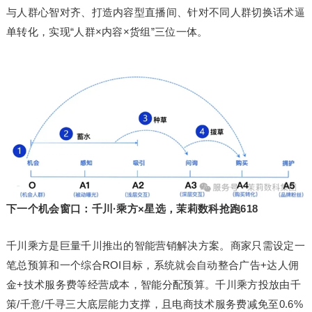
与人群心智对齐、打造内容型直播间、针对不同人群切换话术逼
单转化，实现“人群×内容×货组”三位一体。
下一个机会窗口：千川·乘方×星选，茉莉数科抢跑
618
千川乘方是巨量千川推出的智能营销解决方案。商家只需设定一
笔总预算和一个综合ROI目标，系统就会自动整合广告+达人佣
金+技术服务费等经营成本，智能分配预算。千川乘方投放由千
策/千意/千寻三大底层能力支撑，且电商技术服务费减免至0.6%