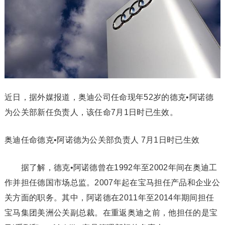
近日，据外媒报道，奥迪公司任命现年52岁的德克•阿诺德
为公关部新任负责人，该任命7月1日时已生效。
奥迪任命德克•阿诺德为公关部负责人 7月1日时已生效
据了解，德克•阿诺德曾在1992年至2002年间在奥迪工
作并担任德国市场总监。2007年起在宝马担任产品和企业公
关方面的职务。其中，阿诺德在2011年至2014年期间担任
宝马集团美洲公关副总裁。在重返奥迪之前，他担任的是宝