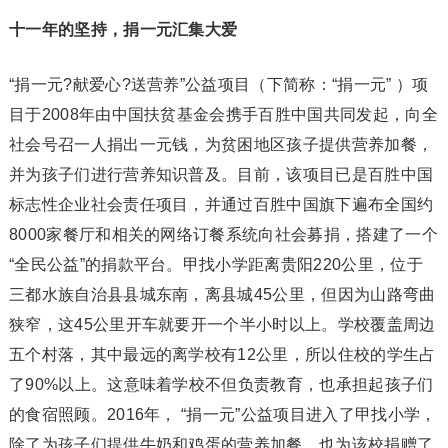
十一年的坚持，捐一元汇集大爱
“捐一元?献爱心?送营养”公益项目（下简称：“捐一元” ）项
目于2008年由中国扶贫基金会携手百胜中国共同发起，向全
社会号召一人捐出一元钱，为贫困地区孩子提供营养加餐，
并为孩子们进行营养知识普及。目前，该项目已是百胜中国
标志性企业社会责任项目，并通过百胜中国旗下遍布全国约
8000家餐厅和相关的网络订餐系统向社会募捐，搭建了一个
“全民公益”的捐款平台。甲找小学距离贵阳220公里，位于
三都水族自治县县城东南，离县城45公里，但因为山路弯曲
狭窄，这45公里开车就要开一个半小时以上。学校覆盖周边
五个村落，其中最远的离学校有12公里，所以住校的学生占
了90%以上。这意味着学校不但负责教育，也承担起孩子们
的食宿照顾。2016年， “捐一元”公益项目进入了甲找小学，
除了为孩子们提供牛奶和鸡蛋的营养加餐，也为该校捐赠了