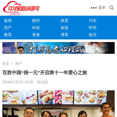
菜单
新闻
财经
体育
汽车
房产
科技
旅游
时尚
教育
美食
博客
娱乐
首页
房产
百胜中国“捐一元”开启第十一年爱心之旅
2018年7月1日 15:30
评论(0)